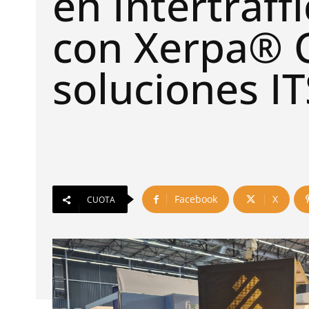
en Intertraff
con Xerpa® 
soluciones IT
Facebook
X
CUOTA