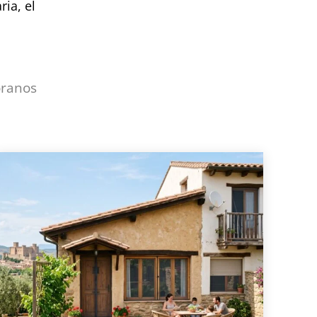
ria, el
óranos