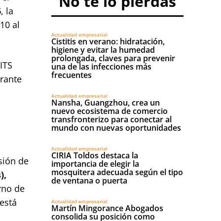
No te lo pierdas
6
, la
10 al
Actualidad empresarial
Cistitis en verano: hidratación,
higiene y evitar la humedad
prolongada, claves para prevenir
ITS
una de las infecciones más
frecuentes
urante
Actualidad empresarial
Nansha, Guangzhou, crea un
nuevo ecosistema de comercio
transfronterizo para conectar al
mundo con nuevas oportunidades
Actualidad empresarial
CIRIA Toldos destaca la
sión de
importancia de elegir la
mosquitera adecuada según el tipo
),
de ventana o puerta
rno de
 está
Actualidad empresarial
Martín Mingorance Abogados
consolida su posición como