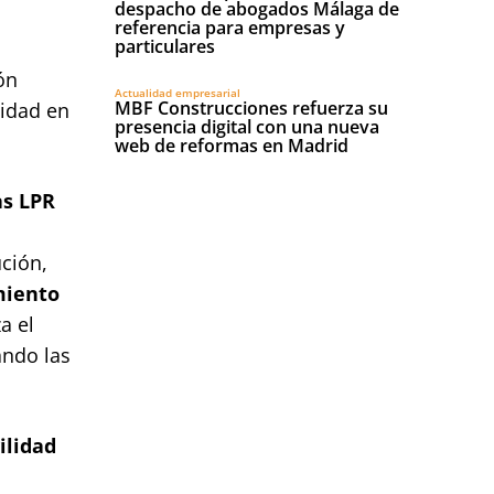
despacho de abogados Málaga de
referencia para empresas y
particulares
ón
Actualidad empresarial
MBF Construcciones refuerza su
vidad en
presencia digital con una nueva
web de reformas en Madrid
as LPR
ución,
miento
a el
ando las
ilidad