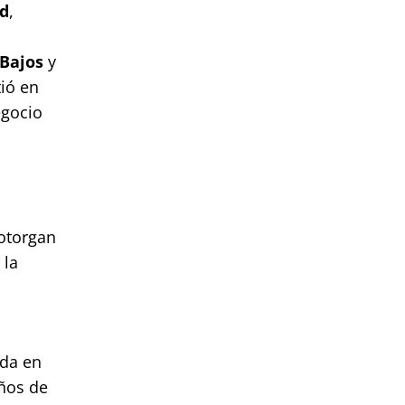
nd
,
 Bajos
y
tió en
egocio
l
 otorgan
 la
ada en
años de