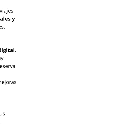
viajes
ales y
es.
igital
.
y
reserva
mejoras
sus
.