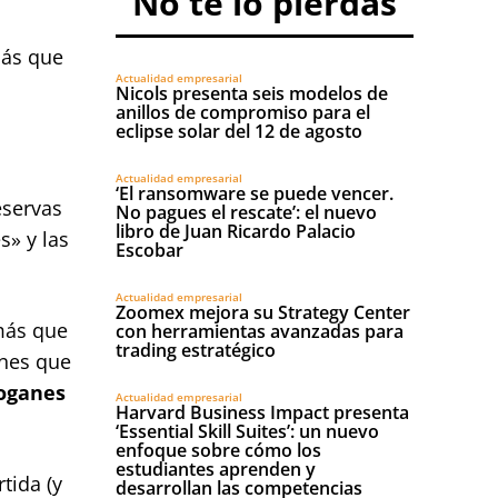
No te lo pierdas
más que
Actualidad empresarial
Nicols presenta seis modelos de
anillos de compromiso para el
eclipse solar del 12 de agosto
Actualidad empresarial
‘El ransomware se puede vencer.
eservas
No pagues el rescate’: el nuevo
libro de Juan Ricardo Palacio
s» y las
Escobar
Actualidad empresarial
Zoomex mejora su Strategy Center
más que
con herramientas avanzadas para
trading estratégico
enes que
boganes
Actualidad empresarial
Harvard Business Impact presenta
‘Essential Skill Suites’: un nuevo
enfoque sobre cómo los
estudiantes aprenden y
tida (y
desarrollan las competencias