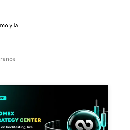
smo y la
óranos