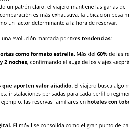
 un patrón claro: el viajero mantiene las ganas de
a comparación es más exhaustiva, la ubicación pesa 
omo un factor determinante a la hora de reservar.
o una evolución marcada por
tres tendencias
:
cortas como formato estrella.
Más del
60%
de las r
 y 2 noches
, confirmando el auge de los viajes «expré
s que aporten valor añadido.
El viajero busca algo 
ales, instalaciones pensadas para cada perfil o regím
r ejemplo, las reservas familiares en
hoteles con to
ital.
El móvil se consolida como el gran punto de par