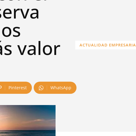
serva
los
s valor
ACTUALIDAD EMPRESARIA
Pinterest
WhatsApp