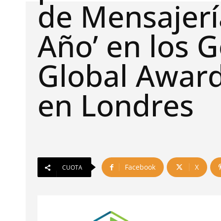
de Mensajerí
Año’ en los 
Global Awar
en Londres
Facebook
X
CUOTA