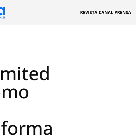
REVISTA CANAL PRENSA
imited
omo
l
aforma