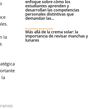
enfoque sobre cómo los
do
estudiantes aprenden y
desarrollan las competencias
personales distintivas que
nce
demandan las...
les.
Actualidad empresarial
Más allá de la crema solar: la
importancia de revisar manchas y
n la
lunares
s
ratégica
ortante
 la
óranos