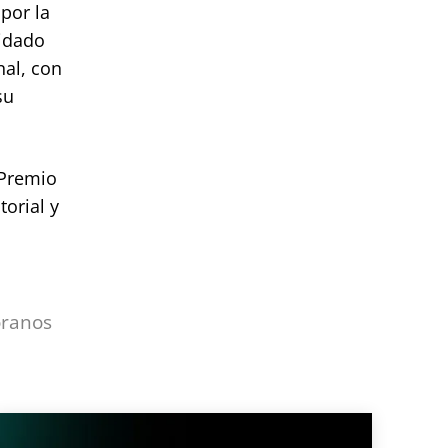
por la
idado
nal, con
su
 Premio
torial y
óranos