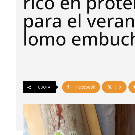
rico en prote
para el veran
lomo embuc
Facebook
X
CUOTA