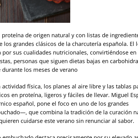
proteína de origen natural y con listas de ingredient
 los grandes clásicos de la charcutería española. El
por sus cualidades nutricionales, convirtiéndose en
stas, personas que siguen dietas bajas en carbohidra
re durante los meses de verano
ctividad física, los planes al aire libre y las tablas p
os en proteína, ligeros y fáciles de llevar. Miguel E
árnico español, pone el foco en uno de los grandes
uchado—, que combina la tradición de la curación n
 quieren cuidarse este verano sin renunciar al sabor.
mo embuchado destaca precisamente por su elevado a