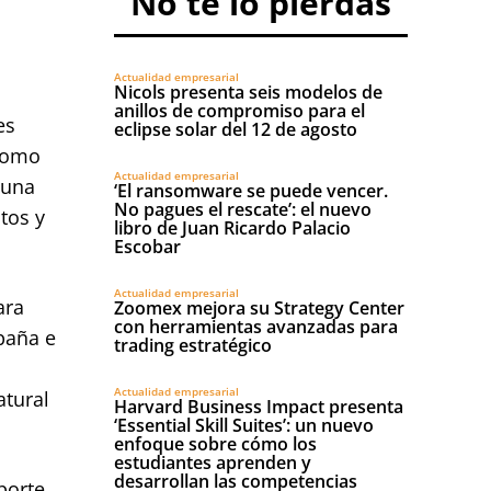
No te lo pierdas
Actualidad empresarial
Nicols presenta seis modelos de
anillos de compromiso para el
es
eclipse solar del 12 de agosto
 lomo
Actualidad empresarial
 una
‘El ransomware se puede vencer.
No pagues el rescate’: el nuevo
tos y
libro de Juan Ricardo Palacio
Escobar
Actualidad empresarial
ara
Zoomex mejora su Strategy Center
con herramientas avanzadas para
spaña e
trading estratégico
Actualidad empresarial
atural
Harvard Business Impact presenta
‘Essential Skill Suites’: un nuevo
enfoque sobre cómo los
estudiantes aprenden y
desarrollan las competencias
porte