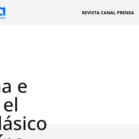
REVISTA CANAL PRENSA
a e
 el
lásico