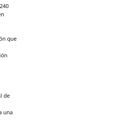
 240
en
ión que
ión
l de
ga una