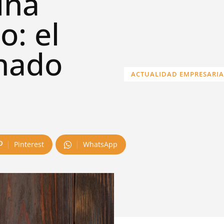
ína
o: el
hado
ACTUALIDAD EMPRESARIA
Pinterest
WhatsApp