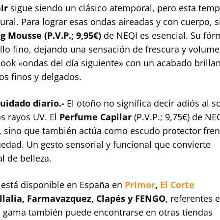
ir
sigue siendo un clásico atemporal, pero esta tem
ral. Para lograr esas ondas aireadas y con cuerpo, s
g Mousse (P.V.P.; 9,95€)
de NEQI es esencial. Su fór
bello fino, dejando una sensación de frescura y volum
look «ondas del día siguiente» con un acabado brillan
os finos y delgados.
cuidado diario.-
El otoño no significa decir adiós al so
os rayos UV. El
Perfume Capilar
(P.V.P.; 9,75€) de NE
, sino que también actúa como escudo protector fren
quedad. Un gesto sensorial y funcional que convierte
l de belleza.
 está disponible en España en
Primor
,
El Corte
illalia, Farmavazquez, Clapés y FENGO
, referentes 
a gama también puede encontrarse en otras tiendas