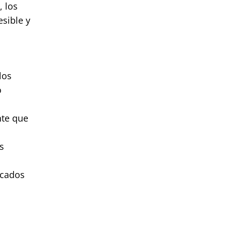
, los
sible y
los
o
nte que
s
rcados