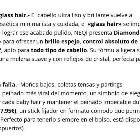
glass hair.-
El cabello ultra liso y brillante vuelve a
estética minimalista y cuidada, el
«glass hair»
se im
 lograr ese acabado pulido, NEQI presenta
Diamond 
o para ofrecer un
brillo espejo
,
control absoluto de 
º
, apto para
todo tipo de cabello
. Su fórmula ligera s
una melena suave y con reflejos de cristal, perfecta p
 falla.-
Moños bajos, coletas tensas y partings
l peinado más viral del momento, un símbolo de ele
ar cada baby hair y mantener el peinado impecable du
 7,95€)
, un stick fijador en formato cómodo que perm
 Perfecto para tenerlo siempre en el bolso, está disp
opuertos).