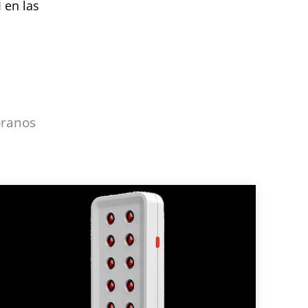
 en las
óranos