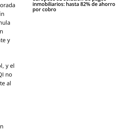
inmobiliarios: hasta 82% de ahorro
porada
por cobro
in
mula
en
te y
l, y el
QI no
te al
en