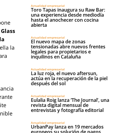
Actualidad empresarial
Toro Tapas inaugura su Raw Bar:
una experiencia desde mediodía
hasta el anochecer con cocina
pone
abierta
Glass
Actualidad empresarial
la
El nuevo mapa de zonas
tensionadas abre nuevos frentes
ella la
legales para propietarios e
ara
inquilinos en Cataluña
Actualidad empresarial
La luz roja, el nuevo aftersun,
actúa en la recuperación de la piel
después del sol
gancia
rante
Actualidad empresarial
Eulalia Roig lanza ‘The Journal’, una
ite
revista digital mensual de
entrevistas y fotografía editorial
onible
Actualidad empresarial
UrbanPay lanza en 19 mercados
europeos su solución de pagos