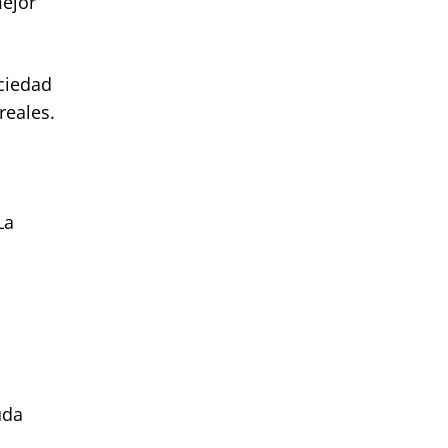
mejor
ociedad
reales.
La
uda