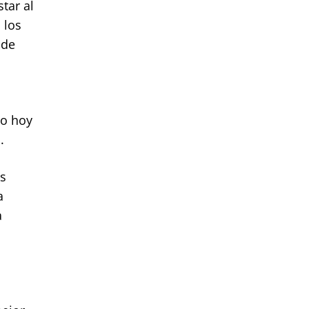
tar al
 los
 de
do hoy
.
as
a
a