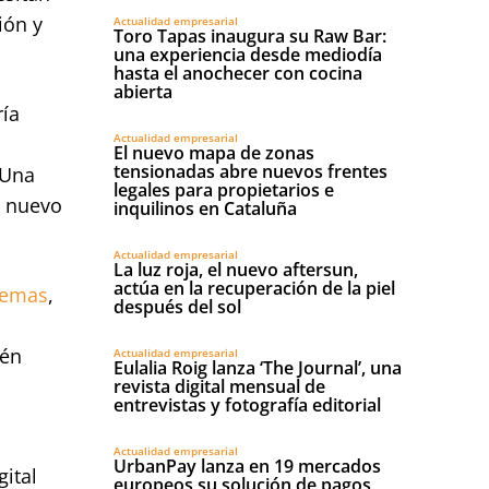
ión y
Actualidad empresarial
Toro Tapas inaugura su Raw Bar:
una experiencia desde mediodía
hasta el anochecer con cocina
abierta
ría
Actualidad empresarial
El nuevo mapa de zonas
tensionadas abre nuevos frentes
 Una
legales para propietarios e
l nuevo
inquilinos en Cataluña
Actualidad empresarial
La luz roja, el nuevo aftersun,
actúa en la recuperación de la piel
temas
,
después del sol
ién
Actualidad empresarial
Eulalia Roig lanza ‘The Journal’, una
revista digital mensual de
entrevistas y fotografía editorial
Actualidad empresarial
UrbanPay lanza en 19 mercados
ital
europeos su solución de pagos