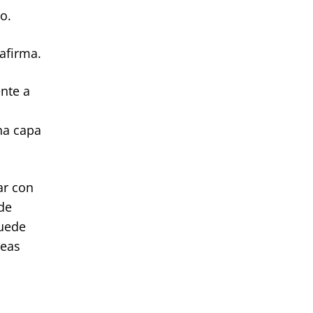
o.
afirma.
nte a
na capa
ar con
de
puede
reas