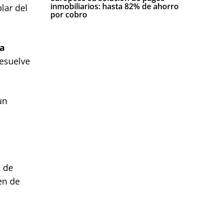
inmobiliarios: hasta 82% de ahorro
lar del
por cobro
sa
resuelve
un
o de
en de