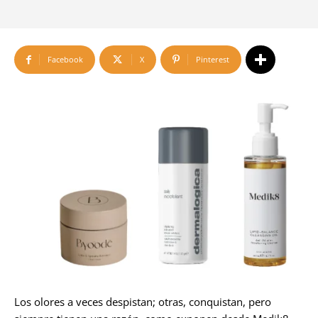
Facebook
X
Pinterest
Los olores a veces despistan; otras, conquistan, pero