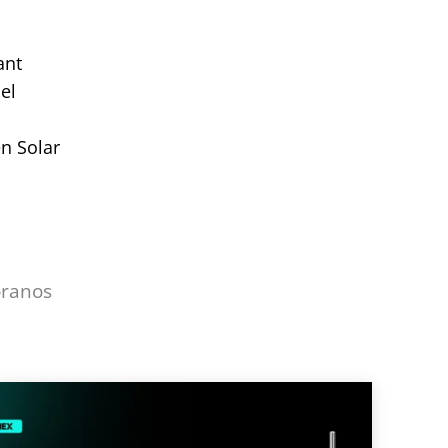
ant
el
n Solar
óranos