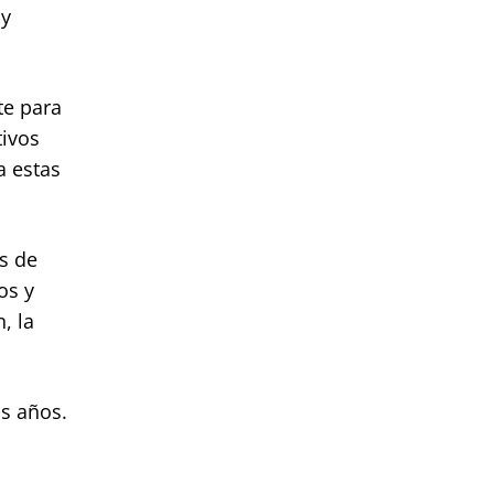
 y
te para
tivos
a estas
s de
os y
, la
os años.
a