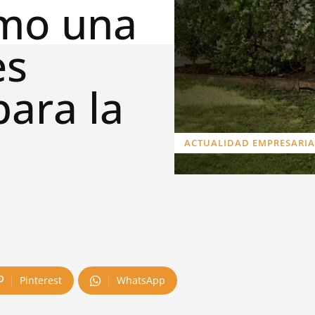
omo una
es
para la
ACTUALIDAD EMPRESARIA
Pinterest
WhatsApp