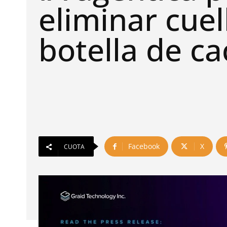
eliminar cuel
botella de c
Facebook
X
CUOTA