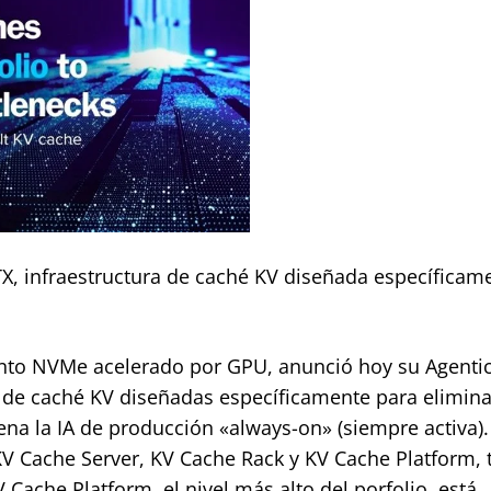
TX, infraestructura de caché KV diseñada específicam
to NVMe acelerado por GPU, anunció hoy su Agentic
s de caché KV diseñadas específicamente para elimina
na la IA de producción «always-on» (siempre activa).
 KV Cache Server, KV Cache Rack y KV Cache Platform,
ache Platform, el nivel más alto del porfolio, está