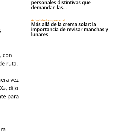
personales distintivas que
demandan las...
Actualidad empresarial
Más allá de la crema solar: la
importancia de revisar manchas y
s
lunares
, con
e ruta.
mera vez
X», dijo
nte para
ura