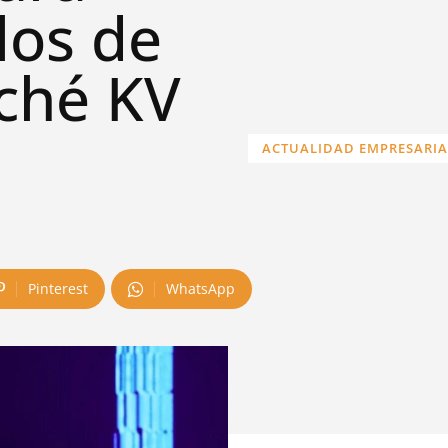
los de
aché KV
ACTUALIDAD EMPRESARIA
Pinterest
WhatsApp