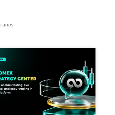
óranos