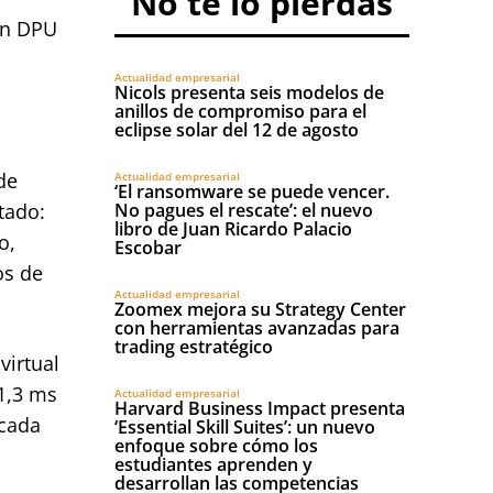
No te lo pierdas
 en DPU
Actualidad empresarial
Nicols presenta seis modelos de
anillos de compromiso para el
eclipse solar del 12 de agosto
de
Actualidad empresarial
‘El ransomware se puede vencer.
tado:
No pagues el rescate’: el nuevo
libro de Juan Ricardo Palacio
o,
Escobar
os de
Actualidad empresarial
Zoomex mejora su Strategy Center
con herramientas avanzadas para
trading estratégico
irtual
1,3 ms
Actualidad empresarial
Harvard Business Impact presenta
 cada
‘Essential Skill Suites’: un nuevo
enfoque sobre cómo los
estudiantes aprenden y
desarrollan las competencias