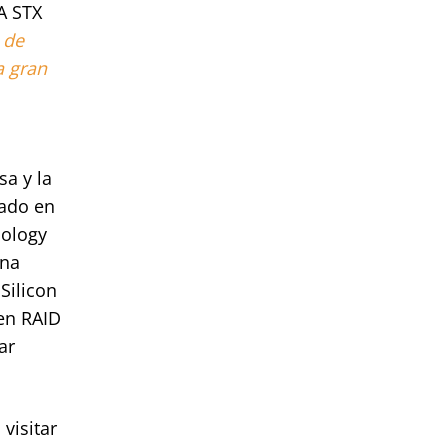
A STX
 de
a gran
sa y la
sado en
nology
una
Silicon
en RAID
ar
visitar