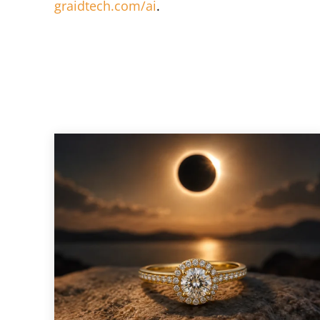
graidtech.com/ai
.