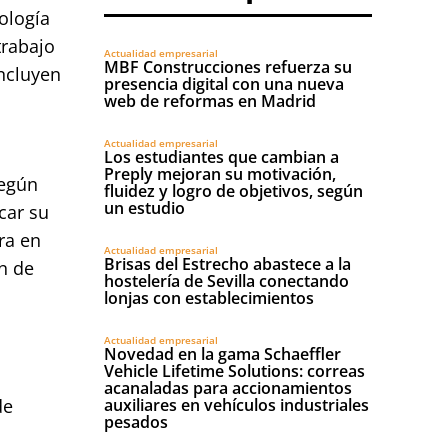
nología
trabajo
Actualidad empresarial
MBF Construcciones refuerza su
ncluyen
presencia digital con una nueva
web de reformas en Madrid
Actualidad empresarial
Los estudiantes que cambian a
Preply mejoran su motivación,
según
fluidez y logro de objetivos, según
un estudio
car su
ra en
Actualidad empresarial
Brisas del Estrecho abastece a la
n de
hostelería de Sevilla conectando
lonjas con establecimientos
Actualidad empresarial
Novedad en la gama Schaeffler
Vehicle Lifetime Solutions: correas
acanaladas para accionamientos
de
auxiliares en vehículos industriales
pesados