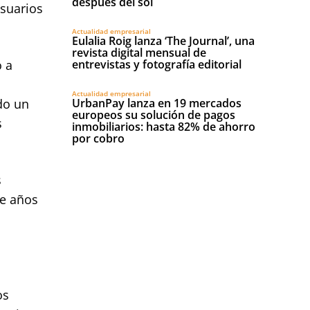
después del sol
suarios
Actualidad empresarial
Eulalia Roig lanza ‘The Journal’, una
revista digital mensual de
o a
entrevistas y fotografía editorial
Actualidad empresarial
do un
UrbanPay lanza en 19 mercados
europeos su solución de pagos
s
inmobiliarios: hasta 82% de ahorro
por cobro
s
ce años
os