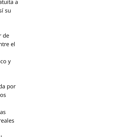
tuita a
sí su
r de
tre el
ico y
da por
vos
cas
reales