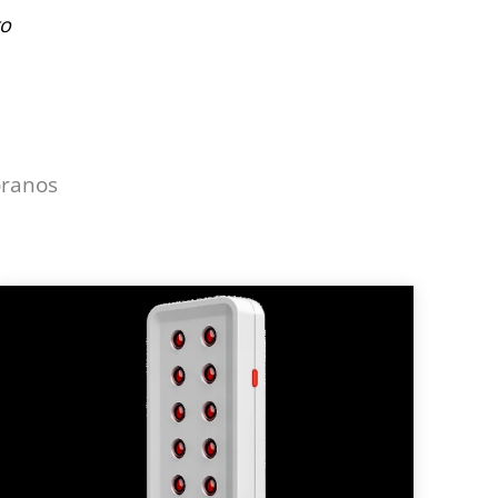
to
óranos