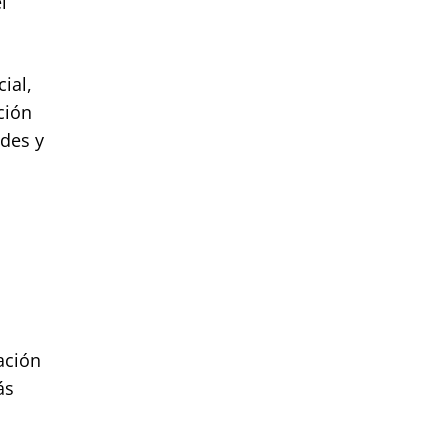
l
ial,
ción
des y
ación
ás