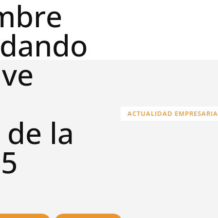
mbre
aldando
ave
ACTUALIDAD EMPRESARIA
 de la
25