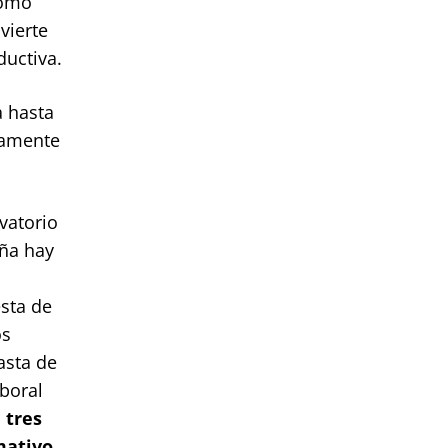
Como
vierte
ductiva.
a hasta
vamente
rvatorio
aña hay
esta de
os
asta de
boral
 tres
mativo