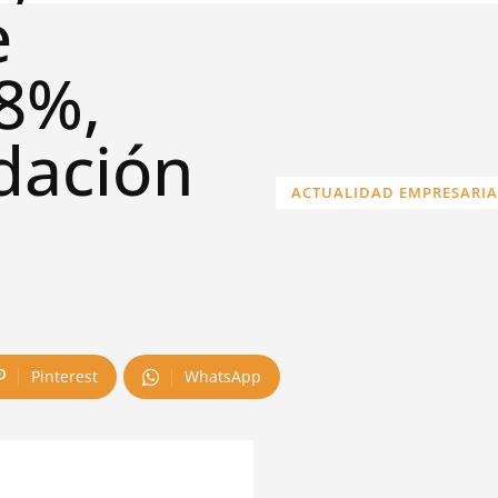
e
48%,
dación
ACTUALIDAD EMPRESARIA
Pinterest
WhatsApp