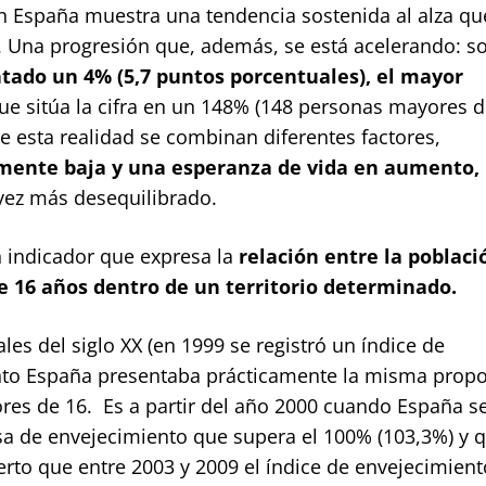
en España muestra una tendencia sostenida al alza qu
. Una progresión que, además, se está acelerando: s
ntado un 4% (5,7 puntos porcentuales), el mayor
ue sitúa la cifra en un 148% (148 personas mayores d
 esta realidad se combinan diferentes factores,
emente baja y una esperanza de vida en aumento,
vez más desequilibrado.
n indicador que expresa la
relación entre la poblaci
e 16 años dentro de un territorio determinado.
ales del siglo XX (en 1999 se registró un índice de
nto España presentaba prácticamente la misma propo
es de 16. Es a partir del año 2000 cuando España s
asa de envejecimiento que supera el 100% (103,3%) y 
rto que entre 2003 y 2009 el índice de envejecimient