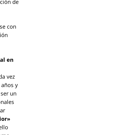
rción de
rse con
ión
al en
da vez
 años y
 ser un
onales
ar
ior»
ello