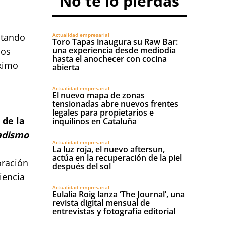
No te lo pierdas
Actualidad empresarial
ntando
Toro Tapas inaugura su Raw Bar:
una experiencia desde mediodía
mos
hasta el anochecer con cocina
áximo
abierta
Actualidad empresarial
El nuevo mapa de zonas
tensionadas abre nuevos frentes
legales para propietarios e
 de la
inquilinos en Cataluña
adismo
Actualidad empresarial
La luz roja, el nuevo aftersun,
actúa en la recuperación de la piel
oración
después del sol
iencia
Actualidad empresarial
Eulalia Roig lanza ‘The Journal’, una
revista digital mensual de
entrevistas y fotografía editorial