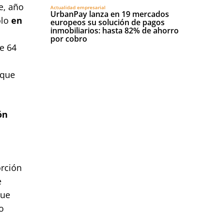
e, año
Actualidad empresarial
UrbanPay lanza en 19 mercados
olo
en
europeos su solución de pagos
inmobiliarios: hasta 82% de ahorro
por cobro
e 64
que
ón
rción
e
que
o