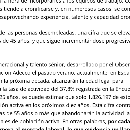
a la hora de incorporarles a los equipos de trabajo. 
 tiende a cronificarse y, en numerosos casos, se con
desaprovechando experiencia, talento y capacidad pro
% de las personas desempleadas, una cifra que se elev
es de 45 años, y que sigue incrementándose progresi
eneracional y talento sénior, desarrollado por el Obse
dación Adecco el pasado verano, actualmente, en Esp
n la próxima década, alcanzarán la edad legal para
a la tasa de actividad del 37,8% registrada en la Encu
 25 años, se puede estimar que solo 1.826.197 de est
ón activa en los próximos diez años. Esta cifra contr
nas de 55 años o más que abandonarán la actividad la
les de población activa. En otras palabras,
por cada
orpora al mercado laboral, lo que evidencia un lla