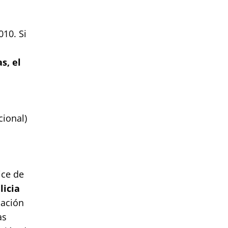
10. Si
s, el
cional)
ice de
licia
lación
as