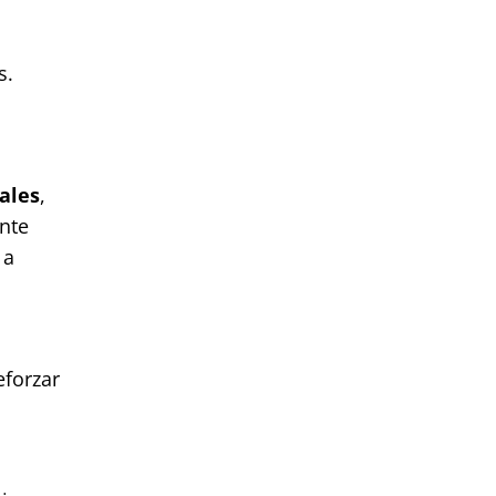
s.
ales
,
ante
 a
reforzar