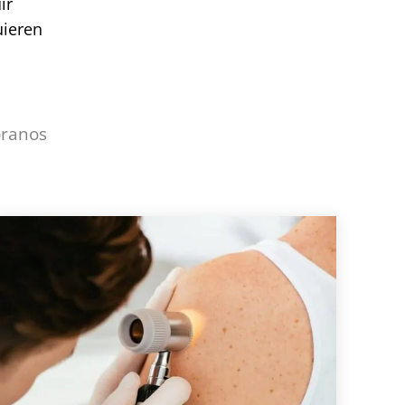
ir
uieren
óranos