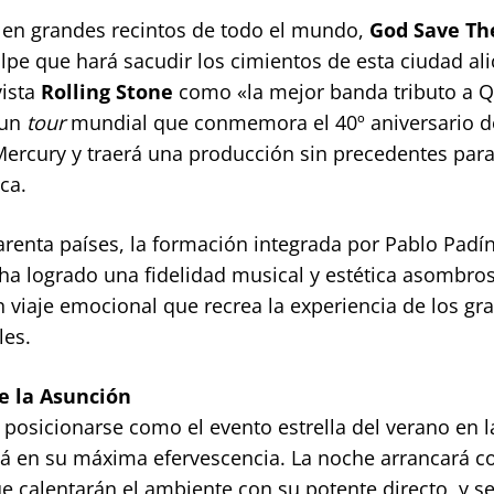
s en grandes recintos de todo el mundo,
God Save Th
pe que hará sacudir los cimientos de esta ciudad ali
vista
Rolling Stone
como «la mejor banda tributo a 
un
tour
mundial que conmemora el 40º aniversario d
Mercury y traerá una producción sin precedentes par
ca.
renta países, la formación integrada por Pablo Padín
ha logrado una fidelidad musical y estética asombros
n viaje emocional que recrea la experiencia de los gr
les.
e la Asunción
 posicionarse como el evento estrella del verano en l
tá en su máxima efervescencia. La noche arrancará co
ue calentarán el ambiente con su potente directo, y s