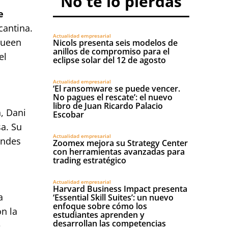
No te lo pierdas
e
cantina.
Actualidad empresarial
Queen
Nicols presenta seis modelos de
anillos de compromiso para el
el
eclipse solar del 12 de agosto
a
Actualidad empresarial
‘El ransomware se puede vencer.
No pagues el rescate’: el nuevo
libro de Juan Ricardo Palacio
, Dani
Escobar
a. Su
Actualidad empresarial
andes
Zoomex mejora su Strategy Center
con herramientas avanzadas para
trading estratégico
Actualidad empresarial
Harvard Business Impact presenta
a
‘Essential Skill Suites’: un nuevo
enfoque sobre cómo los
n la
estudiantes aprenden y
desarrollan las competencias
e