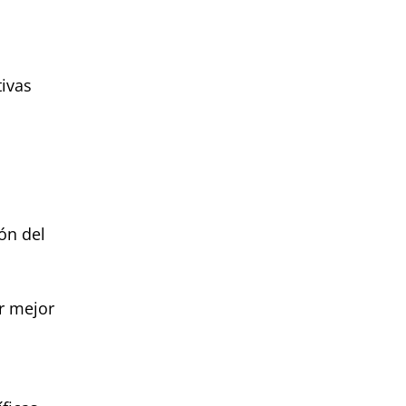
tivas
ón del
r mejor