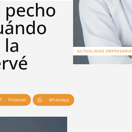
 pecho
cuándo
 la
ACTUALIDAD EMPRESARIA
ervé
Pinterest
WhatsApp