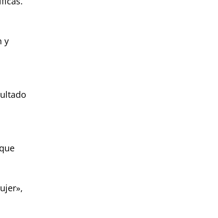
ficas.
n y
sultado
 que
ujer»,