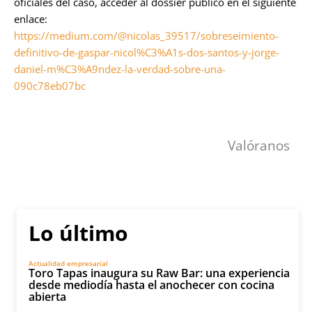
oficiales del caso, acceder al dossier público en el siguiente
enlace:
https://medium.com/@nicolas_39517/sobreseimiento-
definitivo-de-gaspar-nicol%C3%A1s-dos-santos-y-jorge-
daniel-m%C3%A9ndez-la-verdad-sobre-una-
090c78eb07bc
Valóranos
Lo último
Actualidad empresarial
Toro Tapas inaugura su Raw Bar: una experiencia
desde mediodía hasta el anochecer con cocina
abierta