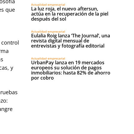
osofía
Actualidad empresarial
La luz roja, el nuevo aftersun,
es que
actúa en la recuperación de la piel
después del sol
Actualidad empresarial
Eulalia Roig lanza ‘The Journal’, una
revista digital mensual de
 control
entrevistas y fotografía editorial
irma
as
Actualidad empresarial
UrbanPay lanza en 19 mercados
cas, y
europeos su solución de pagos
inmobiliarios: hasta 82% de ahorro
por cobro
pruebas
azo:
angre