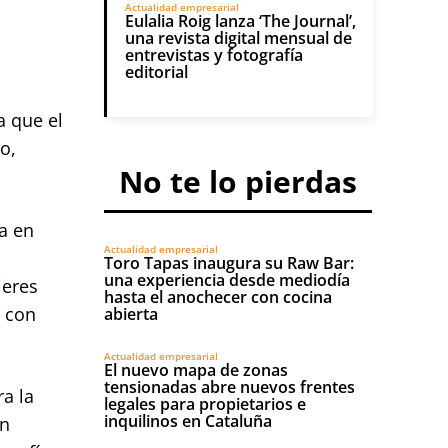
Actualidad empresarial
Eulalia Roig lanza ‘The Journal’,
una revista digital mensual de
entrevistas y fotografía
editorial
a que el
o,
No te lo pierdas
a en
Actualidad empresarial
Toro Tapas inaugura su Raw Bar:
una experiencia desde mediodía
jeres
hasta el anochecer con cocina
, con
abierta
Actualidad empresarial
El nuevo mapa de zonas
tensionadas abre nuevos frentes
ra la
legales para propietarios e
inquilinos en Cataluña
un