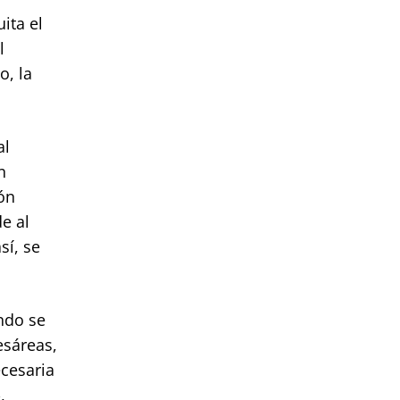
ita el
l
o, la
al
n
ón
e al
sí, se
ndo se
esáreas,
ecesaria
,