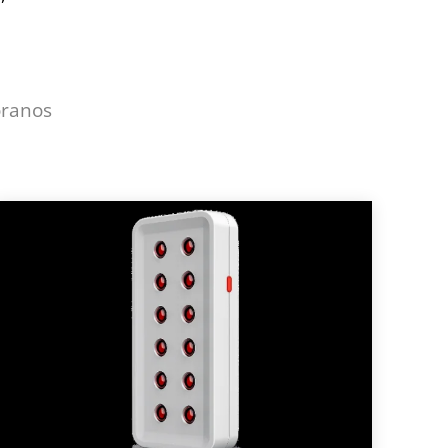
óranos