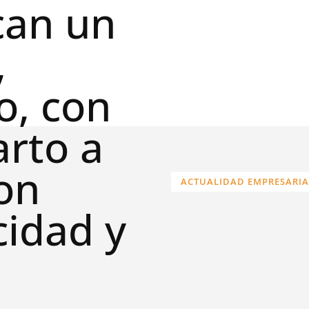
can un
,
o, con
arto a
on
ACTUALIDAD EMPRESARIA
cidad y