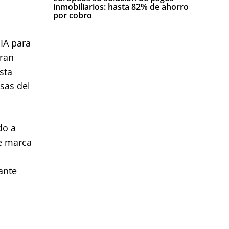
inmobiliarios: hasta 82% de ahorro
por cobro
 IA para
oran
sta
sas del
do a
de marca
ante