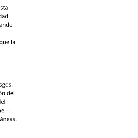
sta
dad.
lando
a
que la
sgos.
ón del
del
ine —
táneas,