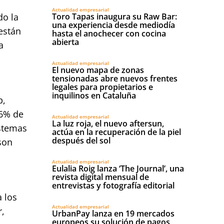
Actualidad empresarial
do la
Toro Tapas inaugura su Raw Bar:
una experiencia desde mediodía
están
hasta el anochecer con cocina
abierta
a
Actualidad empresarial
El nuevo mapa de zonas
tensionadas abre nuevos frentes
legales para propietarios e
inquilinos en Cataluña
p,
,6% de
Actualidad empresarial
La luz roja, el nuevo aftersun,
istemas
actúa en la recuperación de la piel
después del sol
son
Actualidad empresarial
Eulalia Roig lanza ‘The Journal’, una
revista digital mensual de
entrevistas y fotografía editorial
 los
Actualidad empresarial
r,
UrbanPay lanza en 19 mercados
europeos su solución de pagos