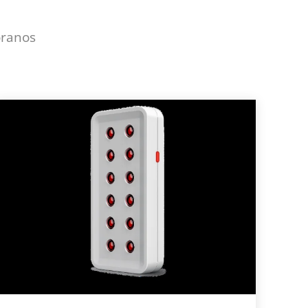
óranos