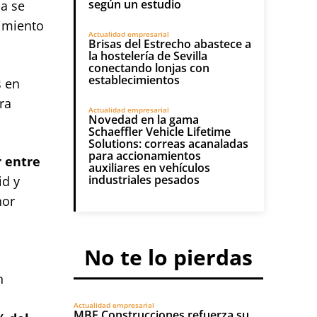
según un estudio
ña se
cimiento
Actualidad empresarial
Brisas del Estrecho abastece a
la hostelería de Sevilla
conectando lonjas con
establecimientos
s en
ra
Actualidad empresarial
Novedad en la gama
Schaeffler Vehicle Lifetime
Solutions: correas acanaladas
para accionamientos
r entre
auxiliares en vehículos
industriales pesados
id y
nor
No te lo pierdas
n
Actualidad empresarial
MBF Construcciones refuerza su