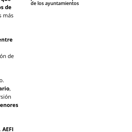
de los ayuntamientos
os de
es más
entre
ión de
o.
ario
,
rsión
menores
.
AEFI