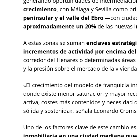
generando oportunidades de intermediación
crecimiento
, con Málaga y Sevilla como pri
peninsular y el valle del Ebro
—con ciudad
aproximadamente un 20%
de las nuevas 
A estas zonas se suman
enclaves estratégi
incrementos de actividad por encima de
corredor del Henares o determinadas áreas 
y la presión sobre el mercado de la vivien
«El crecimiento del modelo de franquicia i
donde existe menor saturación y mayor rec
activa, costes más contenidos y necesidad 
sólida y sostenida», señala Leonardo Cromst
Uno de los factores clave de este cambio es 
inmobiliaria en una ciudad mediana pued