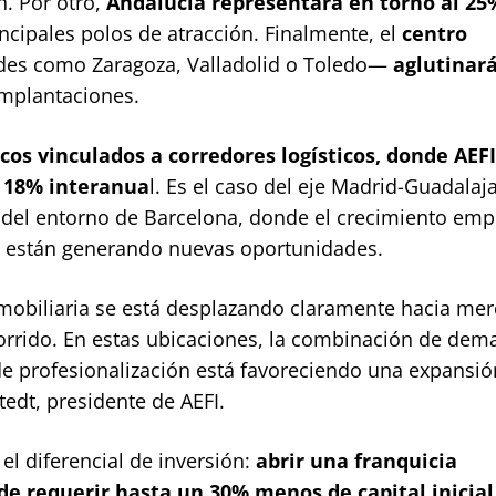
. Por otro,
Andalucía representará en torno al 25
ncipales polos de atracción. Finalmente, el
centro
es como Zaragoza, Valladolid o Toledo—
aglutinar
implantaciones.
cos vinculados a corredores logísticos, donde AEF
l 18% interanua
l. Es el caso del eje Madrid-Guadalaja
del entorno de Barcelona, donde el crecimiento emp
da están generando nuevas oportunidades.
nmobiliaria se está desplazando claramente hacia me
orrido. En estas ubicaciones, la combinación de de
de profesionalización está favoreciendo una expansi
edt, presidente de AEFI.
el diferencial de inversión:
abrir una franquicia
e requerir hasta un 30% menos de capital inicial