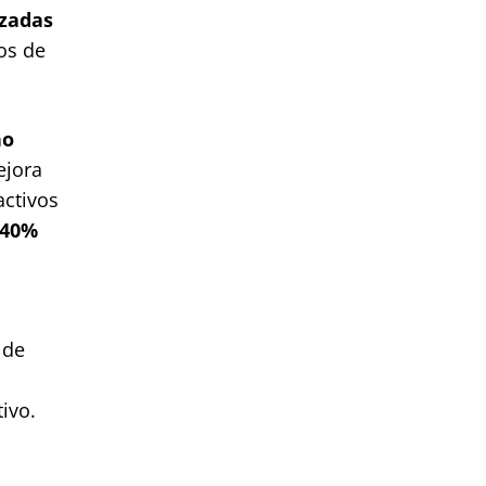
nzadas
ios de
ño
ejora
activos
 40%
 de
ivo.