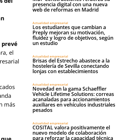
% del
presencia digital con una nueva
web de reformas en Madrid
án
Actualidad empresarial
Los estudiantes que cambian a
Preply mejoran su motivación,
fluidez y logro de objetivos, según
un estudio
I prevé
ra, el
Actualidad empresarial
Brisas del Estrecho abastece a la
resarial
hostelería de Sevilla conectando
lonjas con establecimientos
Actualidad empresarial
rcados
Novedad en la gama Schaeffler
Vehicle Lifetime Solutions: correas
manda
acanaladas para accionamientos
ón más
auxiliares en vehículos industriales
pesados
Actualidad empresarial
COSITAL valora positivamente el
nuevo modelo de colaboración
para reforzar la capacidad técnica
 que